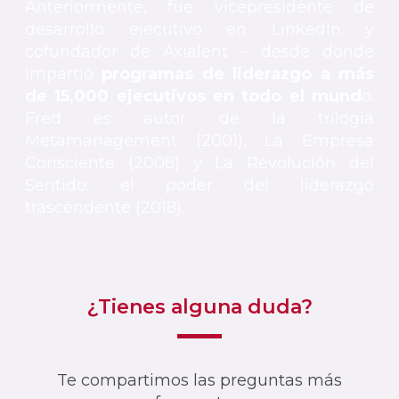
Anteriormente, fue vicepresidente de
desarrollo ejecutivo en LinkedIn y
cofundador de Axialent – desde donde
impartió
programas de liderazgo a más
de 15,000 ejecutivos en todo el mund
o.
Fred es autor de la trilogía
Metamanagement (2001), La Empresa
Consciente (2008) y La Revolución del
Sentido: el poder del liderazgo
trascendente (2018).
¿Tienes alguna duda?
Te compartimos las preguntas más